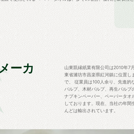
メーカ
山東凱縁紙業有限公司は2010年
東省濰坊市昌楽県紅河鎮に位置しま
で、 従業員は100人余り、先進
パルプ、木材パルプ、再生パルプ
ナプキンペーパー、ペーパータオ
しております。現在、当社の年間生産量
んどは輸出されています。